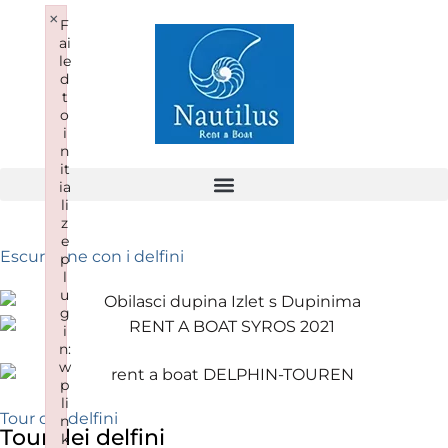
×
F
ai
le
d
t
o
i
n
it
ia
li
z
e
Escursione con i delfini
p
l
u
g
i
n:
w
p
li
Tour dei delfini
n
Tour dei delfini
k